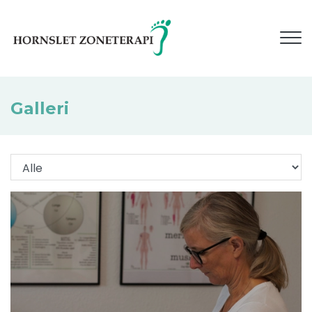
Gå
til
hovedindhold
Galleri