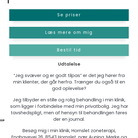
Se priser
Læs mere om mig
Bestil tid
Udtalelse
“Jeg svæver og er godt tilpas” er det jeg hører fra
min klienter, der går herfra. Trænger du også til en
god oplevelse?
Jeg tilbyder en stille og rolig behandling i min klinik,
som ligger i forbindelse med min privatbolig. Jeg har
tavshedspligt, men af hensyn til behandlingen føres
der en journal.
Besøg mig i min klinik, Hornslet zoneterapi,
Enghavevej 26, 8543 Hornslet, nær Auning, Mørke og