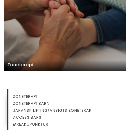
Zoneterapi
ZONETERAPI
PRIMÆR
ZONETERAPI BARN
NAVIGATION
JAPANSK LIFTING/ANSIGTS ZONETERAPI​
ACCESS BARS​
ØREAKUPUNKTUR